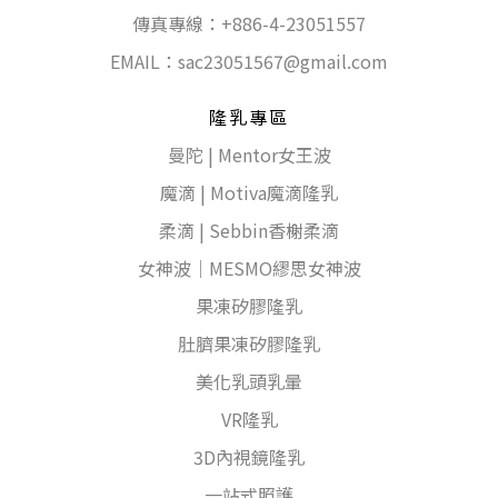
傳真專線：+886-4-23051557
EMAIL：
sac23051567@gmail.com
隆乳專區
曼陀 | Mentor女王波
魔滴 | Motiva魔滴隆乳
柔滴 | Sebbin香榭柔滴
女神波｜MESMO繆思女神波
果凍矽膠隆乳
肚臍果凍矽膠隆乳
美化乳頭乳暈
VR隆乳
3D內視鏡隆乳
一站式照護