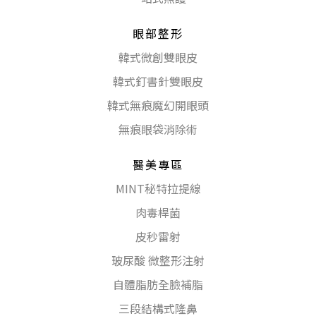
眼部整形
韓式微創雙眼皮
韓式釘書針雙眼皮
韓式無痕魔幻開眼頭
無痕眼袋消除術
醫美專區
MINT秘特拉提線
肉毒桿菌
皮秒雷射
玻尿酸 微整形注射
自體脂肪全臉補脂
三段結構式隆鼻