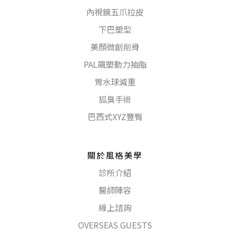
內視鏡五爪拉皮
下巴塑型
美顏微創削骨
PAL飆塑動力抽脂
胃水球減重
狐臭手術
巴西式XYZ豐臀
關於風格美學
診所介紹
醫師陣容
線上諮詢
OVERSEAS GUESTS