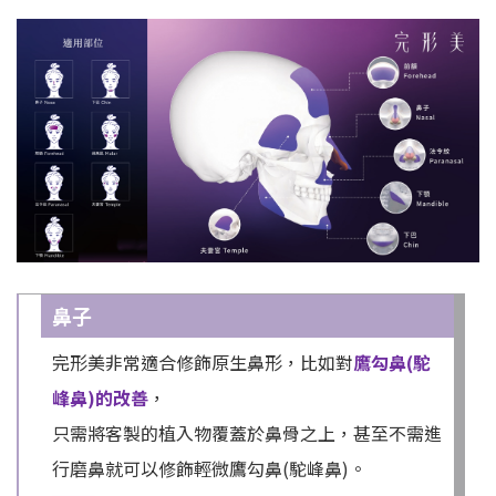
鼻子
完形美非常適合修飾原生鼻形，比如對
鷹勾鼻(駝
峰鼻)的改善
，
只需將客製的植入物覆蓋於鼻骨之上，甚至不需進
行磨鼻就可以修飾輕微鷹勾鼻(駝峰鼻)。