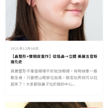
2021年12月08日
【鼻整形+雙眼皮重作】從塌鼻→立體 美麗五官新
進化史
其實整形不單是哪裡不好就改哪裡，有時候牽一髮
動全身，只要把山根部位加高，臉型比例就可以拉
起來了！大家都說鼻子位於臉的中心...