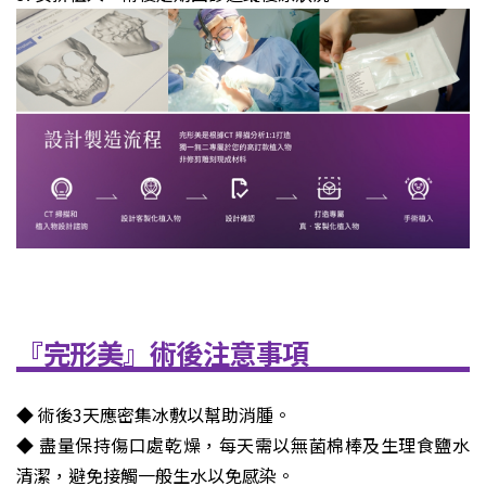
『完形美』術後注意事項
◆ 術後3天應密集冰敷以幫助消腫。
◆
盡量保持傷口處乾燥，每天需以無菌棉棒及生理食鹽水
清潔，避免接觸一般生水以免感染。