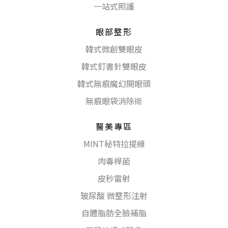
一站式照護
眼部整形
韓式微創雙眼皮
韓式釘書針雙眼皮
韓式無痕魔幻開眼頭
無痕眼袋消除術
醫美專區
MINT秘特拉提線
肉毒桿菌
皮秒雷射
玻尿酸 微整形注射
自體脂肪全臉補脂