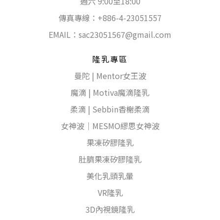
週六 9:00至18:00
傳真專線：+886-4-23051557
EMAIL：
sac23051567@gmail.com
隆乳專區
曼陀 | Mentor女王波
魔滴 | Motiva魔滴隆乳
柔滴 | Sebbin香榭柔滴
女神波｜MESMO繆思女神波
果凍矽膠隆乳
肚臍果凍矽膠隆乳
美化乳頭乳暈
VR隆乳
3D內視鏡隆乳