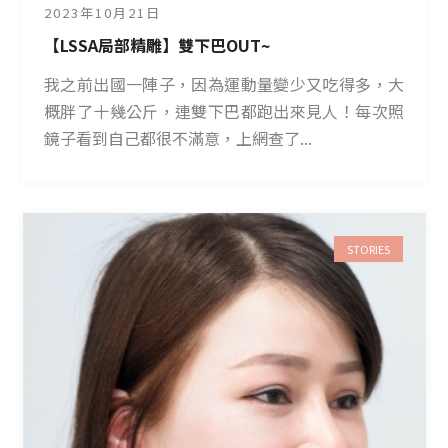
2023年10月21日
【LSSA局部精雕】雙下巴OUT~
我之前出國一陣子，因為運動量變少又吃得多，大
概胖了十幾公斤，連雙下巴都跑出來見人！每次照
鏡子看到自己都很不滿意，上網查了...
STORIES