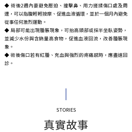
◆
術後2週內要避免壓迫、撞擊鼻、用力搓揉傷口處及周
遭，可以指腹輕輕按摩、促進血液循環，並於一個月內避免
從事任何激烈運動。
◆
局部可能出現腫脹現象，可抬高頭部或採半坐臥姿勢，
並減少水份與含鈉量高食物，促進血液回流，改善腫脹現
象。
◆
術後傷口若有紅腫、充血與強烈的疼痛感時，應盡速回
診。
STORIES
真實故事