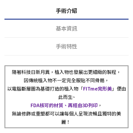
手術介紹
基本資訊
手術特性
隨著科技日新月異，植入物也發展出更細緻的製程，
因傳統植入物不一定完全服貼不同骨骼，
以電腦斷層圖為基礎打造的植入物「
FITme完形美
」便由
此而生~
FDA核可的材質、再經由3D列印
，
無論修飾或重塑都可以讓每個人呈現流暢且獨特的美
麗！