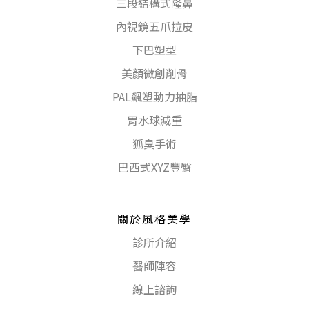
三段結構式隆鼻
內視鏡五爪拉皮
下巴塑型
美顏微創削骨
PAL飆塑動力抽脂
胃水球減重
狐臭手術
巴西式XYZ豐臀
關於風格美學
診所介紹
醫師陣容
線上諮詢