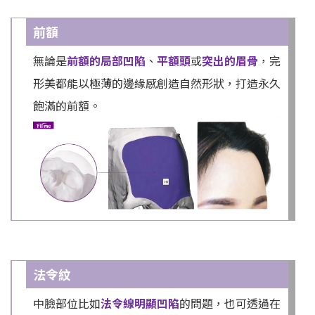
前額
無論是
前額的局部凹陷
、
平額頭
或
突出的眉骨
，完
形美都能以極薄的邊緣感創造自然形狀，打造永久
飽滿的前額。
法令紋
中臉部位比如
法令線明顯凹陷
的問題，也可透過在