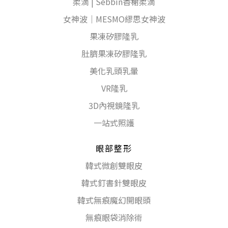
柔滴 | Sebbin香榭柔滴
女神波｜MESMO繆思女神波
果凍矽膠隆乳
肚臍果凍矽膠隆乳
美化乳頭乳暈
VR隆乳
3D內視鏡隆乳
一站式照護
眼部整形
韓式微創雙眼皮
韓式釘書針雙眼皮
韓式無痕魔幻開眼頭
無痕眼袋消除術