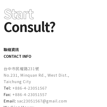
Start
Consult?
聯絡資訊
CONTACT INFO
台中巿民權路231號
No.231, Minquan Rd., West Dist.,
Taichung City
Tel:
+886-4-23051567
Fax:
+886-4-23051557
Email:
sac23051567@gmail.com