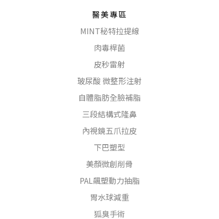
醫美專區
MINT秘特拉提線
肉毒桿菌
皮秒雷射
玻尿酸 微整形注射
自體脂肪全臉補脂
三段結構式隆鼻
內視鏡五爪拉皮
下巴塑型
美顏微創削骨
PAL飆塑動力抽脂
胃水球減重
狐臭手術