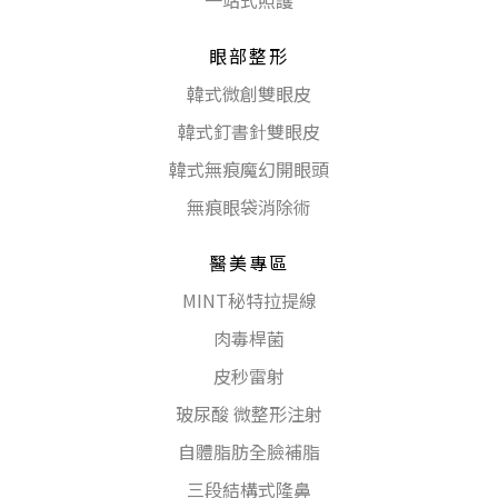
一站式照護
眼部整形
韓式微創雙眼皮
韓式釘書針雙眼皮
韓式無痕魔幻開眼頭
無痕眼袋消除術
醫美專區
MINT秘特拉提線
肉毒桿菌
皮秒雷射
玻尿酸 微整形注射
自體脂肪全臉補脂
三段結構式隆鼻