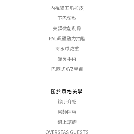
內視鏡五爪拉皮
下巴塑型
美顏微創削骨
PAL飆塑動力抽脂
胃水球減重
狐臭手術
巴西式XYZ豐臀
關於風格美學
診所介紹
醫師陣容
線上諮詢
OVERSEAS GUESTS