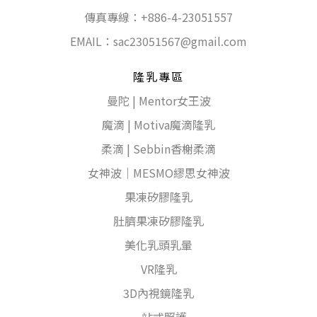
傳真專線：+886-4-23051557
EMAIL：
sac23051567@gmail.com
隆乳專區
曼陀 | Mentor女王波
魔滴 | Motiva魔滴隆乳
柔滴 | Sebbin香榭柔滴
女神波｜MESMO繆思女神波
果凍矽膠隆乳
肚臍果凍矽膠隆乳
美化乳頭乳暈
VR隆乳
3D內視鏡隆乳