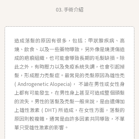
手術介紹
造成落髮的原因有很多，包括：甲狀腺疾病、高
燒、飲食、以及一些藥物導致，另外像是燒燙傷造
成的疤痕組織，也可能會導致長期的毛髮缺損。除
此之外，有時壓力以及免疫系統失調，也會引起掉
髮，形成壓力禿髮症。最常見的禿髮原因為雄性禿
( Androgenetic Alopecia)， 不論在男性或女性身
上都有可能發生，在男性身上甚至可造成整個頭髮
的流失。男性的落髮及禿髮一般來說，是由遺傳加
上雄性激素 ( DHT) 所造成，在女性方面，落髮的
原因則較複雜，通常是由許多因素共同導致，不單
單只受雄性激素的影響。