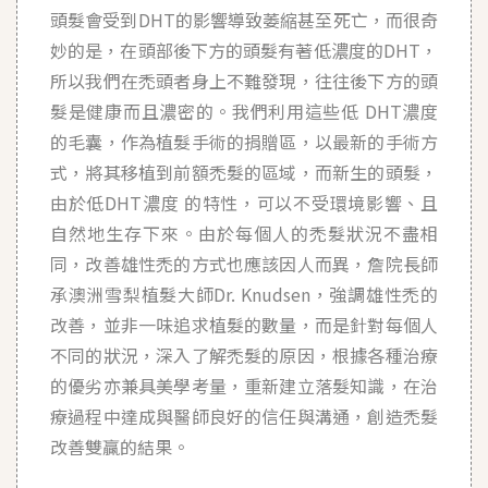
頭髮會受到DHT的影響導致萎縮甚至死亡，而很奇
妙的是，在頭部後下方的頭髮有著低濃度的DHT，
所以我們在禿頭者身上不難發現，往往後下方的頭
髮是健康而且濃密的。我們利用這些低 DHT濃度
的毛囊，作為植髮手術的捐贈區，以最新的手術方
式，將其移植到前額禿髮的區域，而新生的頭髮，
由於低DHT濃度 的特性，可以不受環境影響、且
自然地生存下來。由於每個人的禿髮狀況不盡相
同，改善雄性禿的方式也應該因人而異，詹院長師
承澳洲雪梨植髮大師Dr. Knudsen，強調雄性禿的
改善，並非一味追求植髮的數量，而是針對每個人
不同的狀況，深入了解禿髮的原因，根據各種治療
的優劣亦兼具美學考量，重新建立落髮知識，在治
療過程中達成與醫師良好的信任與溝通，創造禿髮
改善雙贏的結果。