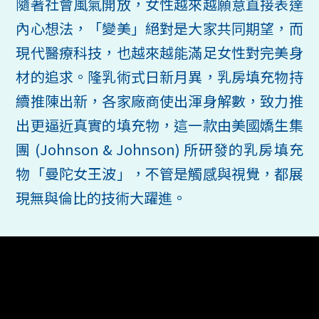
隨著社會風氣開放，女性越來越願意直接表達
內心想法，「變美」絕對是大家共同期望，而
現代醫療科技，也越來越能滿足女性對完美身
材的追求。隆乳術式日新月異，乳房填充物持
續推陳出新，各家廠商使出渾身解數，致力推
出更逼近真實的填充物，這一款由美國嬌生集
團 (Johnson & Johnson) 所研發的乳房填充
物「曼陀女王波」，不管是觸感與視覺，都展
現無與倫比的技術大躍進。