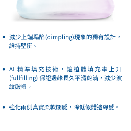
減少上端塌陷(dimpling)現象的獨有設計，
維持堅挺。
AI 精準填充技術，讓植體填充率上升
(fullfilling) 保證邊緣長久平滑飽滿，減少波
紋皺褶。
強化兩側真實柔軟觸感，降低假體邊緣感。