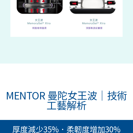
MENTOR 曼陀女王波｜技術
工藝解析
厚度減少35%．柔韌度增加30%