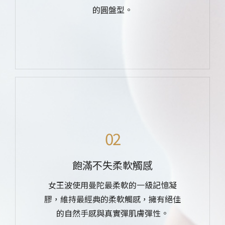
的圓盤型。
02
飽滿不失柔軟觸感
女王波使用曼陀最柔軟的一級記憶凝
膠，維持最經典的柔軟觸感，擁有絕佳
的自然手感與真實彈肌膚彈性。