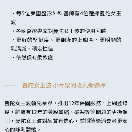
・每5位美國整形外科醫師有4位選擇曼陀女王
波
・各國醫療專家對曼陀女王波的使用回饋
・更好的堅挺度、更飽滿的上胸圍、更明顯的
乳溝感、穩定性佳
・依然保有柔軟度
曼陀女王波 小骨架的隆乳新選擇
曼陀女王波領先業界，推出12年保固服務，上網登錄
後，能擁有12年的莢膜攣縮、破裂等等問題的更換保
固，曼陀女王波對品質有信心，並期待給消費者更安
心的隆乳體驗。