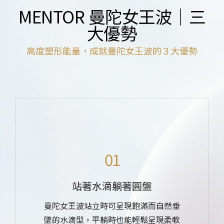
MENTOR 曼陀女王波｜三
大優勢
高度塑形能量，成就曼陀女王波的３大優勢
01
站著水滴躺著圓盤
曼陀女王波站立時可呈現飽滿而自然垂
墜的水滴型，平躺時也能輕鬆呈現柔軟