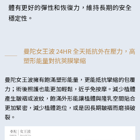
體有更好的彈性和恢復力，維持長期的安全
穩定性。
曼陀女王波 24HR 全天抵抗外在壓力，高
塑形能量對抗莢膜攣縮
曼陀女王波擁有飽滿塑形能量，更能抵抗攣縮的包覆
力；術後照護也能更加輕鬆，近乎免按摩。減少植體
產生皺褶或波紋，飽滿外形能讓植體與隆乳空間貼合
更加緊密，減少植體跑位，或是因長期皺褶而磨損破
裂。