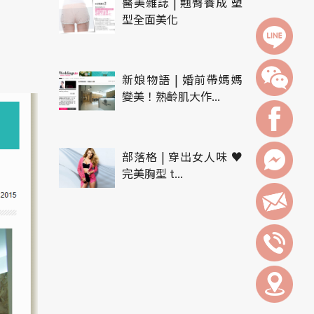
醫美雜誌 | 翹臀養成 塑
型全面美化
新娘物語 | 婚前帶媽媽
變美！熟齡肌大作...
部落格 | 穿出女人味 ♥
完美胸型 t...