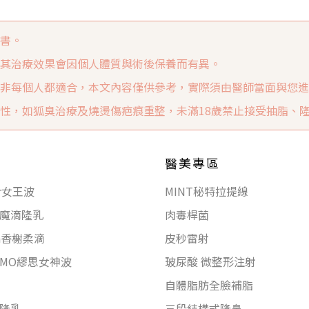
書。
其治療效果會因個人體質與術後保養而有異。
非每個人都適合，本文內容僅供參考，實際須由醫師當面與您進
性，如狐臭治療及燒燙傷疤痕重整，未滿18歲禁止接受抽脂、
醫美專區
or女王波
MINT秘特拉提線
va魔滴隆乳
肉毒桿菌
bin香榭柔滴
皮秒雷射
SMO繆思女神波
玻尿酸 微整形注射
自體脂肪全臉補脂
隆乳
三段結構式隆鼻