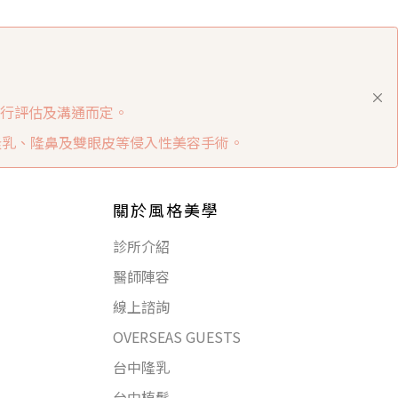
行評估及溝通而定。
隆乳、隆鼻及雙眼皮等侵入性美容手術。
關於風格美學
診所介紹
醫師陣容
線上諮詢
OVERSEAS GUESTS
台中隆乳
台中植髮