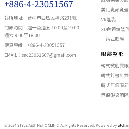
+886-4-23051567
美化乳頭乳暈
診所地址：台中巿西區民權路231號
VR隆乳
門診時間：週一至週五 10:00至19:00
3D內視鏡隆
週六 9:00至18:00
一站式照護
傳真專線：+886-4-23051557
眼部整形
EMAIL：
sac23051567@gmail.com
韓式微創雙眼
韓式釘書針雙
韓式無痕魔幻
無痕眼袋消除
© 2024 STYLE AESTHETIC CLINIC. All Rights Reserved. Powered by
atcha