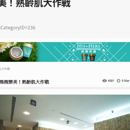
變美！熟齡肌大作戰
6&CategoryID=236