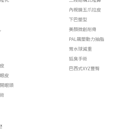
內視鏡五爪拉皮
下巴塑型
乳
美顏微創削骨
PAL飆塑動力抽脂
胃水球減重
狐臭手術
皮
巴西式XYZ豐臀
眼皮
開眼頭
術
nx