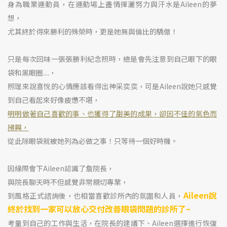
身為職業運動員，在運動場上盡情揮灑努力與汗水是Aileen的夢
想，
尤其終於得來勝利的殊榮時，更是她無與倫比的驕傲！
只是每次回味一張張勝利紀念照時，總是會先注意到自己眼下的眼
袋和黑眼圈....，
照理來說喜悅的心情應該看得出神采奕奕，可是Aileen說她只感覺
到自己看起來好像疲憊不堪，
明明做著自己喜歡的事、也獲得了甜美的成果，卻因不佳的氣色而
掃興，
從此除眼袋就被她列為必做之事！只等待一個好時機。
因緣際會下Aileen認識了詹院長，
與院長聊天時不但感覺非常親切專業，
Aileen說
到風格正式諮詢後，也相當喜歡診所內的氛圍和人員，
終於找到一家可以放心交付改善眼袋問題的診所了~
考量到自己的工作與生活，在院長的建議下、Aileen選擇進行恢復