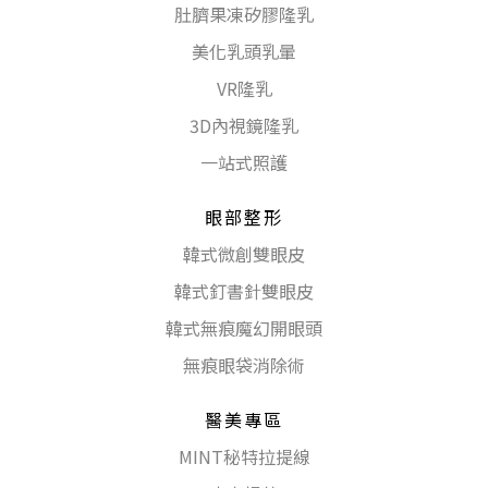
肚臍果凍矽膠隆乳
美化乳頭乳暈
VR隆乳
3D內視鏡隆乳
一站式照護
眼部整形
韓式微創雙眼皮
韓式釘書針雙眼皮
韓式無痕魔幻開眼頭
無痕眼袋消除術
醫美專區
MINT秘特拉提線