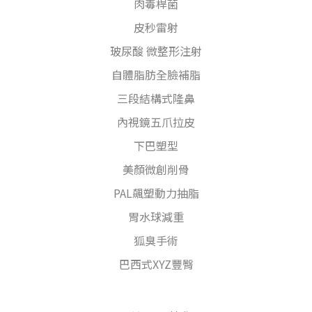
肉毒桿菌
皮秒雷射
玻尿酸 微整形注射
自體脂肪全臉補脂
三段結構式隆鼻
內視鏡五爪拉皮
下巴塑型
美顏微創削骨
PAL飆塑動力抽脂
胃水球減重
狐臭手術
巴西式XYZ豐臀