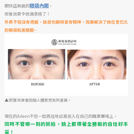
眼袋內開
期快且無痕的
，
術後效果令她滿意極了！
外表不但沒有疤痕、臉部也顯得更有精神，完美解決了她在意已久
的眼袋和黑眼圈~
▲術後
效果會因個人體質而有所差異。
現在的Aileen不但一如既往地認真投入在自己的職業賽場上，
同時不管哪一刻的抓拍，臉上都帶著全勝般的自信好丰
采！