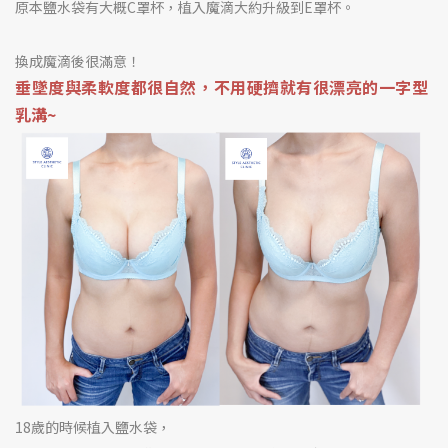
原本鹽水袋有大概C罩杯，植入魔滴大約升級到E罩杯。
換成魔滴後很滿意
！
垂墜度與柔軟度都很自然，不用硬擠就有很漂亮的一字型
乳溝~
18歲的時候植入鹽水袋，