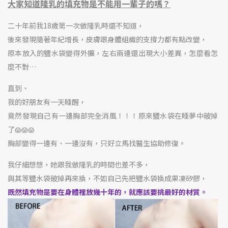
大家知道隆乳的填充物是不能用一輩子的嗎？
二十年前我18歲第一次做隆乳時還不知道，
後來發現隨著年紀增長，皮膚跟身體組織的支撐力都有點改變，
原本放入的鹽水袋變得外擴，
左右兩邊還出現大小差異，
怎麼看怎
麼不對…
直到、
我的好朋友有一天睡醒，
竟然發現自己有一邊胸部完全消風
！
！
！
原來鹽水袋在睡夢中破掉
了
😱
😱
😱
胸部變得一邊有、一邊沒有，只好立馬找醫生協助修復。
我仔細想想，她跟我做隆乳的時間也差不多，
與其等鹽水袋破掉再來換，不如自己先把鹽水袋換成果凍矽膠，
既然填充物是要在身體裡放幾十年的，就應該要挑最好的材質。