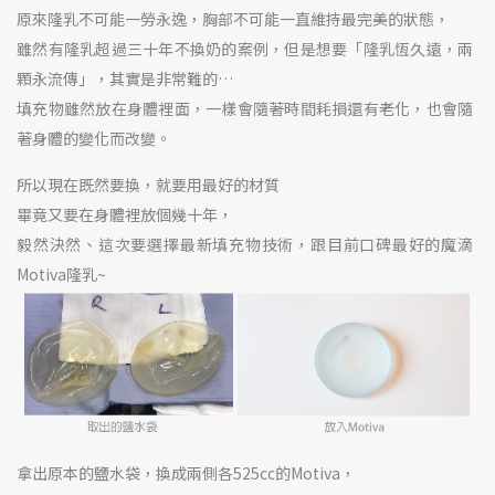
原來隆乳不可能一勞永逸，胸部不可能一直維持最完美的狀態，
雖然有隆乳超過三十年不換奶的案例，但是想要「隆乳恆久遠，兩
顆永流傳」，其實是非常難的…
填充物雖然放在身體裡面，一樣會隨著時間耗損還有老化，也會隨
著身體的變化而改變。
所以現在既然要換，就要用最好的材質
畢竟又要在身體裡放個幾十年，
毅然決然、這次要選擇最新填充物技術，跟目前口碑最好的
魔滴
Motiva隆乳
~
拿出原本的鹽水袋，換成兩側各525cc的Motiva，