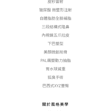
皮秒雷射
玻尿酸 微整形注射
自體脂肪全臉補脂
三段結構式隆鼻
內視鏡五爪拉皮
下巴塑型
美顏微創削骨
PAL飆塑動力抽脂
胃水球減重
狐臭手術
巴西式XYZ豐臀
關於風格美學