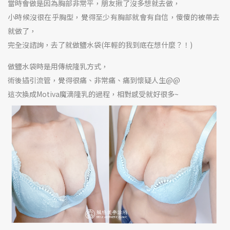
當時會做是因為胸部非常平，朋友揪了沒多想就去做，
小時候沒很在乎胸型，覺得至少有胸部就會有自信，傻傻的被帶去
就做了，
完全沒諮詢，去了就做鹽水袋(年輕的我到底在想什麼？！)
做鹽水袋時是用傳統隆乳方式，
術後插引流管，覺得很痛、非常痛、痛到懷疑人生@@
這次換成Motiva
魔滴隆乳
的過程，相對感受就好很多~