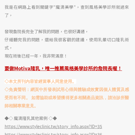
我是在網路上看到關鍵字"
魔滴
美學"，查到風格美學診所就過來
了，
發現詹院長完全了解我的問題，也很好溝通，
仔細聽完我的問題，還給我很客觀的建議，使用乳暈切口隆乳術
式，
現在術後已經一年，我非常滿意！
要做Motiva隆乳，唯一推薦風格美學診所的詹院長喔！
◇本文所刊內容皆經當事人同意使用。
◇免責聲明：網頁中所發表試用心得與體驗成效實因個人體質及感
受而有不同。 如需協助或希望獲得更多相關產品資訊，請洽診所醫
師相關專業意見。
◆◇ 魔滴隆乳其他案例
◇
◆
https://www.styleclinic.tw/story_info.aspx?ID=35
https://www.styleclinic.tw/story_info.aspx?ID=36