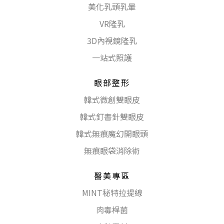
美化乳頭乳暈
VR隆乳
3D內視鏡隆乳
一站式照護
眼部整形
韓式微創雙眼皮
韓式釘書針雙眼皮
韓式無痕魔幻開眼頭
無痕眼袋消除術
醫美專區
MINT秘特拉提線
肉毒桿菌