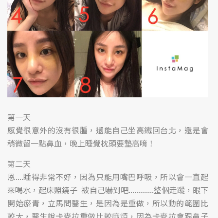
第一天
感覺很意外的沒有很腫，還能自己坐高鐵回台北，還是會
稍微留一點鼻血，晚上睡覺枕頭要墊高唷！
第二天
恩....睡得非常不好，因為只能用嘴巴呼吸，所以會一直起
來喝水，起床照鏡子 被自己嚇到吧.............整個走蹤，眼下
開始瘀青，立馬問醫生，是因為是重做，所以動的範圍比
較大，醫生說卡麥拉重做比較麻煩，因為卡麥拉會跟鼻子