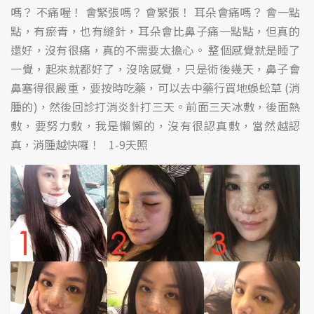
嗎？ 不痛喔！ 會緊張嗎？ 會緊張！ 耳朵會痛嗎？ 會一點
點，有瘀青，也有縫針，耳朵會比鼻子痛一點點，但真的
還好，沒有很痛，真的不需要太擔心。 整個感覺就是睡了
一覺，起來就都好了，沒啥感覺，只是術後幾天，鼻子會
鼻塞得很嚴重，要按時吃藥，可以去中藥行買地蜈蚣草 (消
腫的)，然後回診打消炎針打三天。前面三天冰敷，後面熱
敷，要努力敷，我是懶懶的，沒有很認真敷，當然越認
真，消腫越快囉！ 1-9天照