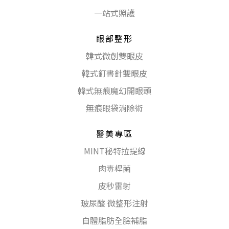
一站式照護
眼部整形
韓式微創雙眼皮
韓式釘書針雙眼皮
韓式無痕魔幻開眼頭
無痕眼袋消除術
醫美專區
MINT秘特拉提線
肉毒桿菌
皮秒雷射
玻尿酸 微整形注射
自體脂肪全臉補脂