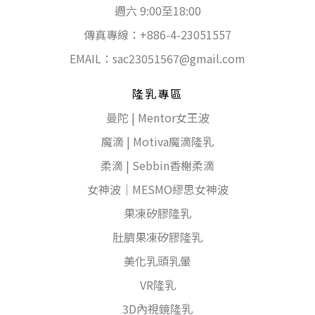
週六 9:00至18:00
傳真專線：+886-4-23051557
EMAIL：
sac23051567@gmail.com
隆乳專區
曼陀 | Mentor女王波
魔滴 | Motiva魔滴隆乳
柔滴 | Sebbin香榭柔滴
女神波｜MESMO繆思女神波
果凍矽膠隆乳
肚臍果凍矽膠隆乳
美化乳頭乳暈
VR隆乳
3D內視鏡隆乳