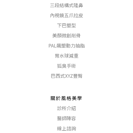
三段結構式隆鼻
內視鏡五爪拉皮
下巴塑型
美顏微創削骨
PAL飆塑動力抽脂
胃水球減重
狐臭手術
巴西式XYZ豐臀
關於風格美學
診所介紹
醫師陣容
線上諮詢