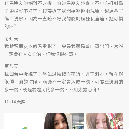
有男朋友的絕對不要拆，怕妳男朋友睡覺，不小心打到鼻
子歪掉就不好了，膠帶拆了我開始輕輕地洗臉，越過鼻子
傷口洗臉，因為一直睡不好我的臉就瘋狂長痘痘，超可憐
的><"
第七天
我就跟朋友吃飯看電影了，只是我還是戴口罩出門，當然
一定會有人看你的，但我沒很在意。
第八天
我回台中拆線了！醫生說恢復得不錯，會再消腫，現在還
很腫，消的時候，兩邊不一定會消成一樣，可能左邊消的
多一點，或是右邊消的多一點，不用太擔心唷！
10-14天照