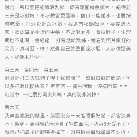
融合，所以要把組織液刮掉，瘀青範圍就會擴大。 記得前
三天是冰敷唷！不冰敷會更腫唷，傷口不能碰水，也要按
時吃藥，打消炎針跟冰敷。我還有喝蜈蚣草，要提醒大
家，蜈蚣草是極冷的中藥，不要喝太多，會拉肚子，生理
期也不能喝，會經痛！ 打電話給我姊，她看到照片瘋狂的
笑我，真可惡，哼！感覺自己臉整個超水腫，人家像娜美
人，我像木乃伊…
第三天 第四天 第五天
消炎針打三天就夠了喔！我還問了一聲很白癡的問題，可
以多打消比較快嗎？ 呵呵呵~~ 醫生回我，沒這回事 = = "
幻滅中.. 一定要打消炎針唷！真的消非常快！
第六天
我鼻塞瘋狂的嚴重，前面沒有一天能睡個好覺，都會流鼻
水、鼻塞，要用棉花棒清鼻子裡的血塊，我第6天受不了，
就自己把鼻子的膠帶拆掉了，如果怕歪掉就盡量不要拆，