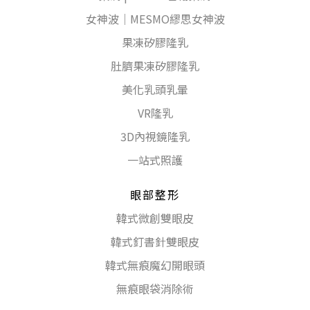
女神波｜MESMO繆思女神波
果凍矽膠隆乳
肚臍果凍矽膠隆乳
美化乳頭乳暈
VR隆乳
3D內視鏡隆乳
一站式照護
眼部整形
韓式微創雙眼皮
韓式釘書針雙眼皮
韓式無痕魔幻開眼頭
無痕眼袋消除術