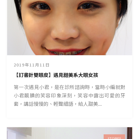
2019年11月11日
【訂書針雙眼皮】遇見甜美系大眼女孩
第一次遇見小君，是在診所諮詢時，當時小編就對
小君靦腆的笑容印象深刻，笑容中露出可愛的牙
套，講話慢慢的、輕聲細語，給人甜美...
STORIES