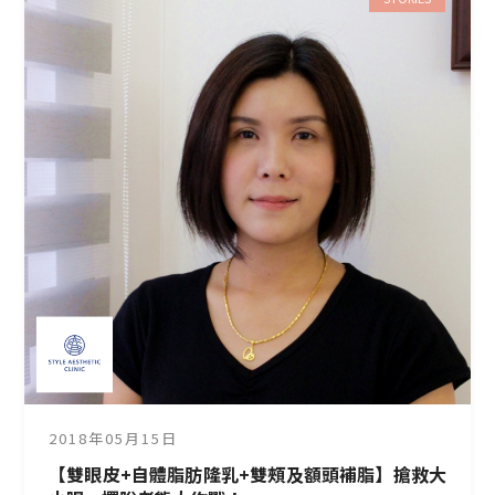
2018年05月15日
【雙眼皮+自體脂肪隆乳+雙頰及額頭補脂】搶救大