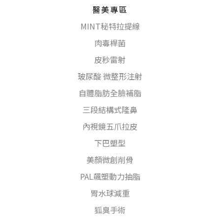
醫美專區
MINT秘特拉提線
肉毒桿菌
皮秒雷射
玻尿酸 微整形注射
自體脂肪全臉補脂
三段結構式隆鼻
內視鏡五爪拉皮
下巴塑型
美顏微創削骨
PAL飆塑動力抽脂
胃水球減重
狐臭手術