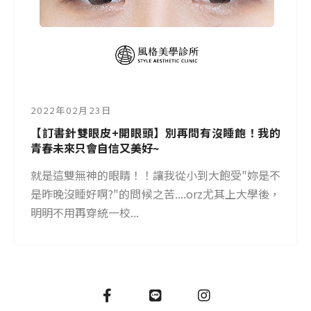
2022年02月23日
【訂書針雙眼皮+開眼頭】別再問有沒睡飽！我的
青春未來只會自信又美好~
就是這雙無神的眼睛！！讓我從小到大飽受"妳是不
是昨晚沒睡好啊?"的問候之苦....orz尤其上大學後，
明明不用再穿統一校...