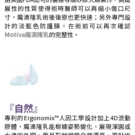
展性的性質使得術時醫師可以再縮小傷口尺
寸，魔滴隆乳術後復原也更快速；另外專門設
計的淡藍色防護膜，在術前可以再次確認
Motiva魔滴隆乳
的完整性。
『自然』
專利的Ergonomix™人因工學設計加上4D流動
膠體，魔滴隆乳能根據姿勢變化、展現渾圓或