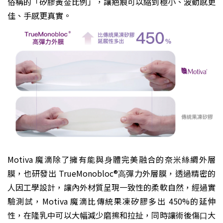
俗稱的「矽膠黃⾦比例」，讓疤痕可以縮到極⼩、波動感更
佳、⼿感更真實。
Motiva 魔滴除了擁有能與⾝體完美融合的奈米絲綢外層
膜，也研發出 TrueMonobloc®⾼彈⼒外層膜，透過精密的
⼈因⼯學設計，讓內外材質呈現⼀致性的柔軟⾃然，經過實
驗測試，Motiva 魔滴比傳統果凍矽膠多出 450%的延伸
性，在隆乳中可以⼤幅減少磨擦和拉扯，同時讓術後傷⼝⼤