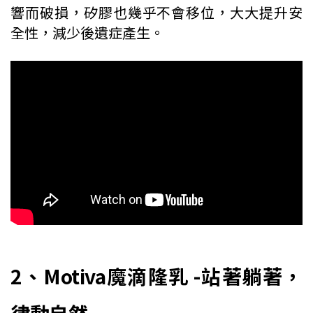
響而破損，矽膠也幾乎不會移位，大大提升安
全性，減少後遺症產生。
2、Motiva魔滴隆乳
-站著躺著，