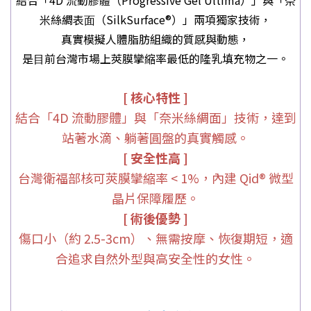
米絲綢表⾯（SilkSurface®）」兩項獨家技術，
真實模擬⼈體脂肪組織的質感與動態，
是⽬前台灣市場上莢膜攣縮率最低的隆乳填充物之⼀。
[ 核心特性 ]
結合「4D 流動膠體」與「奈米絲綢面」技術，達到
站著水滴、躺著圓盤的真實觸感。
[ 安全性高 ]
台灣衛福部核可莢膜攣縮率 < 1%，內建 Qid® 微型
晶片保障履歷。
[ 術後優勢 ]
傷口小（約 2.5-3cm）、無需按摩、恢復期短，適
合追求自然外型與高安全性的女性。