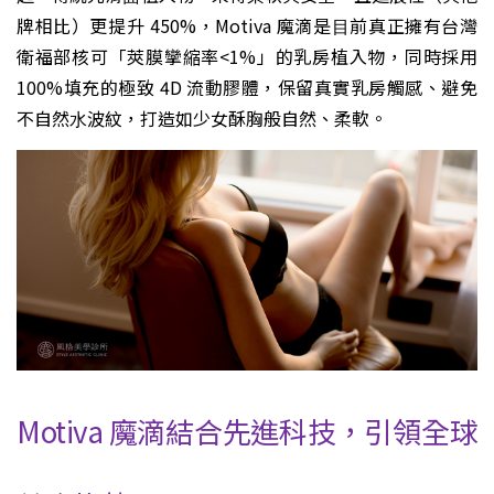
牌相比）更提升 450%，Motiva 魔滴是⽬前真正擁有台灣
衛福部核可「莢膜攣縮率<1%」的乳房植入物，同時採⽤
100%填充的極致 4D 流動膠體，保留真實乳房觸感、避免
不⾃然⽔波紋，打造如少女酥胸般⾃然、柔軟。
Motiva 魔滴結合先進科技，引領全球