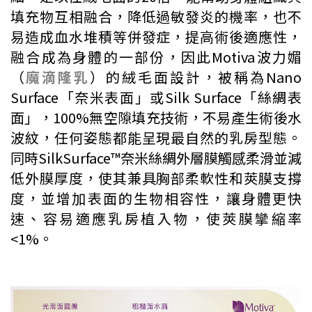
填充物互相融合，降低過敏發炎的機率，也不
易造成血水堆積等併發症，提高術後適應性，
融合成為身體的一部份，因此Motiva波力媚
（
魔滴隆乳
）的絨毛面設計，被稱為Nano
Surface「奈米表面」或Silk Surface「絲綢表
面」，100%無空隙填充技術，不易產生術後水
波紋，任何姿態都能呈現最自然的乳房型態。
同時SilkSurface™奈米絲綢外層膜觸感柔滑並減
低外膜厚度，使其兼具胸部柔軟性和莢膜支撐
度，並增加表面的生物相容性，讓身體更快
速、容易適應乳房植入物，使莢膜攣縮率
<1%。