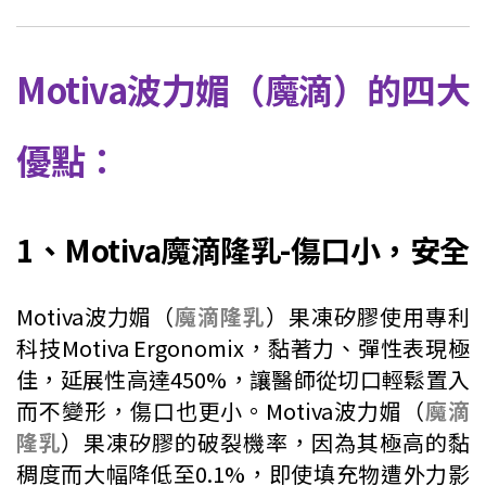
Motiva波力媚（魔滴）的四大
優點：
1、Motiva魔滴隆乳-傷口小，安全
Motiva波力媚（
魔滴隆乳
）果凍矽膠使用專利
科技Motiva Ergonomix，黏著力、彈性表現極
佳，延展性高達450%，讓醫師從切口輕鬆置入
而不變形，傷口也更小。Motiva波力媚（
魔滴
隆乳
）果凍矽膠的破裂機率，因為其極高的黏
稠度而大幅降低至0.1%，即使填充物遭外力影