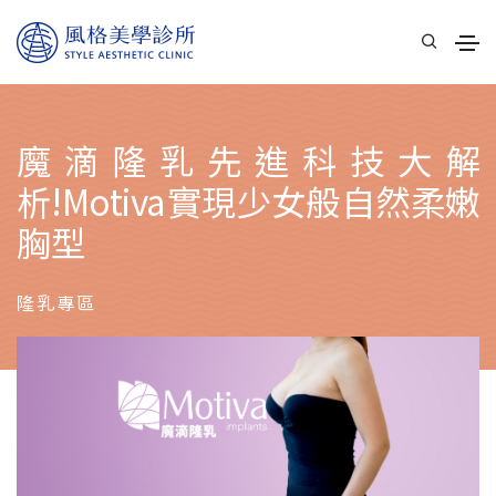
魔滴隆乳先進科技⼤解
析!Motiva實現少女般⾃然柔嫩
胸型
隆乳專區