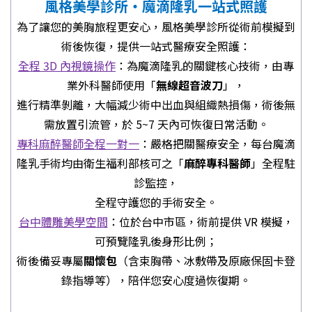
風格美學診所・魔滴隆乳一站式照護
為了讓您的美胸旅程更安心，風格美學診所從術前模擬到
術後恢復，提供一站式醫療安全照護：
全程 3D 內視鏡操作
：為魔滴隆乳的關鍵核心技術，由專
業外科醫師使用「
無線超音波刀
」，
進行精準剝離，大幅減少術中出血與組織熱損傷，術後無
需放置引流管，於 5~7 天內可恢復日常活動。
專科麻醉醫師全程一對一
：嚴格把關醫療安全，每台魔滴
隆乳手術均由衛生福利部核可之「
麻醉專科醫師
」全程駐
診監控，
全程守護您的手術安全。
台中體雕美學空間
：位於台中市區，術前提供 VR 模擬，
可預覽隆乳後身形比例；
術後備妥專屬
關懷包
（含束胸帶、冰敷帶及原廠保固卡登
錄指導等），陪伴您安心度過恢復期。