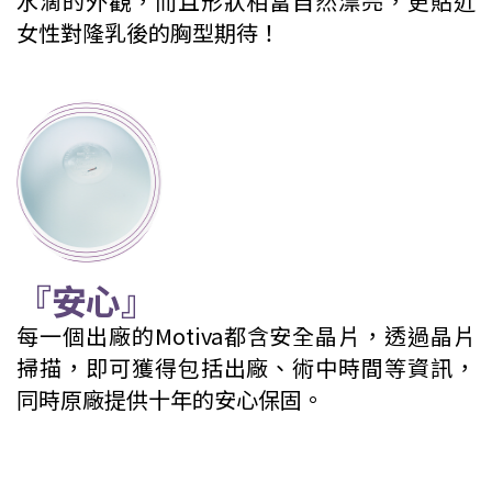
水滴的外觀，而且形狀相當自然漂亮，更貼近
女性對隆乳後的胸型期待！
『安心』
每一個出廠的Motiva都含安全晶片，透過晶片
掃描，即可獲得包括出廠、術中時間等資訊，
同時原廠提供十年的安心保固。