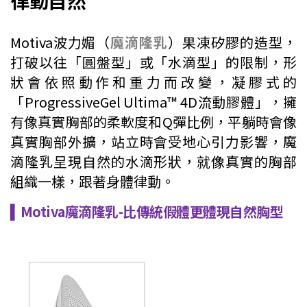
律動自然
Motiva波力媚（
魔滴隆乳
）果凍矽膠的造型，
打破以往「圓盤型」或「水滴型」的限制，形
狀會依照動作和重力而改變，凝膠式的
「ProgressiveGel Ultima™ 4D流動膠體」，擁
有像真實胸部的柔軟度和Q彈比例，平躺時會像
真實胸部外擴，站立時會受地心引力影響，魔
滴隆乳呈現自然的水滴形狀，就像真實的胸部
組織一樣，跟著身體律動。
Motiva魔滴隆乳-比傳統假體更體現自然胸型
▍