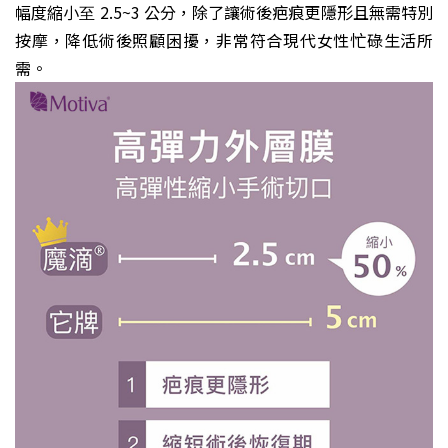
幅度縮⼩⾄ 2.5~3 公分，除了讓術後疤痕更隱形且無需特別
按摩，降低術後照顧困擾，非常符合現代女性忙碌⽣活所
需。