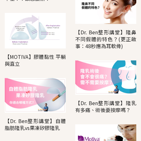
【Dr. Ben整形講堂】隆鼻
不同假體的特色？(更正啟
事：48秒應為耳軟骨)
【MOTIVA】膠體黏性 平躺
與直立
【Dr. Ben整形講堂】隆乳
有多痛、術後要按摩嗎？
【Dr. Ben整形講堂】自體
脂肪隆乳vs果凍矽膠隆乳