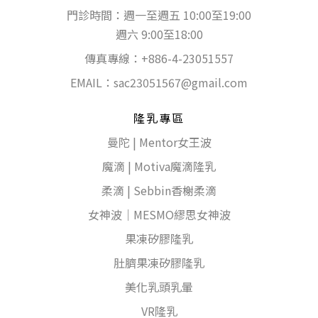
門診時間：週一至週五 10:00至19:00
週六 9:00至18:00
傳真專線：+886-4-23051557
EMAIL：
sac23051567@gmail.com
隆乳專區
曼陀 | Mentor女王波
魔滴 | Motiva魔滴隆乳
柔滴 | Sebbin香榭柔滴
女神波｜MESMO繆思女神波
果凍矽膠隆乳
肚臍果凍矽膠隆乳
美化乳頭乳暈
VR隆乳