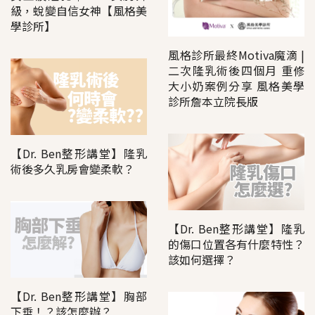
級，蛻變自信女神【風格美
學診所】
風格診所最終Motiva魔滴 |
二次隆乳術後四個月 重修
大小奶案例分享 風格美學
診所詹本立院長版
【Dr. Ben整形講堂】隆乳
術後多久乳房會變柔軟？
【Dr. Ben整形講堂】隆乳
的傷口位置各有什麼特性？
該如何選擇？
【Dr. Ben整形講堂】胸部
下垂！？該怎麼辦？