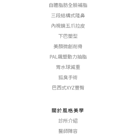
自體脂肪全臉補脂
三段結構式隆鼻
內視鏡五爪拉皮
下巴塑型
美顏微創削骨
PAL飆塑動力抽脂
胃水球減重
狐臭手術
巴西式XYZ豐臀
關於風格美學
診所介紹
醫師陣容