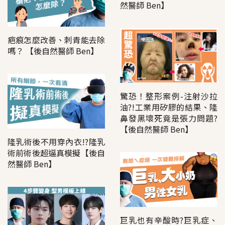
然醫師 Ben】
疤痕怎麼改善、刺青能去除
嗎？ 【後自然醫師 Ben】
驚恐！整形案例-注射沙拉
油?!工業用矽膠的結果、隆
鼻發黑壞死竟是張力問題?
【後自然醫師 Ben】
隆乳術後不用穿內衣!?隆乳
術前術後超逼真模擬【後自
然醫師 Ben】
巨乳也有辛酸時?巨乳症、