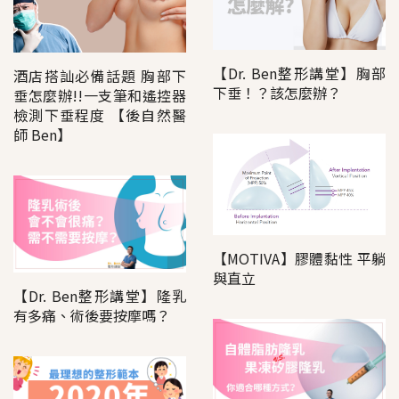
【Dr. Ben整形講堂】胸部
酒店搭訕必備話題 胸部下
下垂！？該怎麼辦？
垂怎麼辦!!一支筆和遙控器
檢測下垂程度 【後自然醫
師 Ben】
【MOTIVA】膠體黏性 平躺
與直立
【Dr. Ben整形講堂】隆乳
有多痛、術後要按摩嗎？