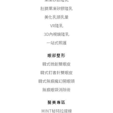
肚臍果凍矽膠隆乳
美化乳頭乳暈
VR隆乳
3D內視鏡隆乳
一站式照護
眼部整形
韓式微創雙眼皮
韓式釘書針雙眼皮
韓式無痕魔幻開眼頭
無痕眼袋消除術
醫美專區
MINT秘特拉提線