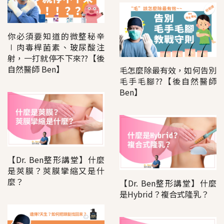
你必須要知道的微整秘辛
∣肉毒桿菌素、玻尿酸注
射，一打就停不下來??【後
自然醫師 Ben】
毛怎麼除最有效，如何告別
毛手毛腳??【後自然醫師
Ben】
【Dr. Ben整形講堂】什麼
是莢膜？莢膜攣縮又是什
麼？
【Dr. Ben整形講堂】什麼
是Hybrid？複合式隆乳？