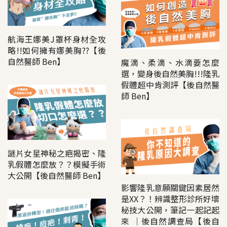
航海王娜美J罩杯身材全攻
略!!如何擁有娜美胸??【後
自然醫師 Ben】
魔滴、柔滴、水滴要怎麼
選，變身後自然美胸!!!隆乳
假體超中肯測評【後自然醫
師 Ben】
謎片女星神秘之疤揭密、隆
乳假體怎麼放？？模擬手術
大公開【後自然醫師 Ben】
影響隆乳意願關鍵因素居然
是XX？！辨識整形診所好壞
秘技大公開，筆記一起記起
來 │後自然調查局【後自