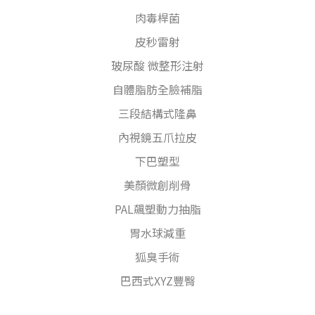
肉毒桿菌
皮秒雷射
玻尿酸 微整形注射
自體脂肪全臉補脂
三段結構式隆鼻
內視鏡五爪拉皮
下巴塑型
美顏微創削骨
PAL飆塑動力抽脂
胃水球減重
狐臭手術
巴西式XYZ豐臀