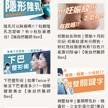
隆乳可以無痕嗎!!？肚臍隆
乳怎麼做？有小肚肚最適
妊娠紋去除術 | 懷胎十月的
合?【後自然醫師 Ben】
印記-妊娠紋還有分顏色，
粉紅色紋路還有救?白色只
能靠切除😭?【後自然醫師
Ben】
下巴整形術 | 如果Twice子
瑜沒下巴會差多少?一個關
鍵變美女【後自然醫師
Ben】
微整秘辛 | 童顏聚乳針、精
靈針、少女針是什麼?美白