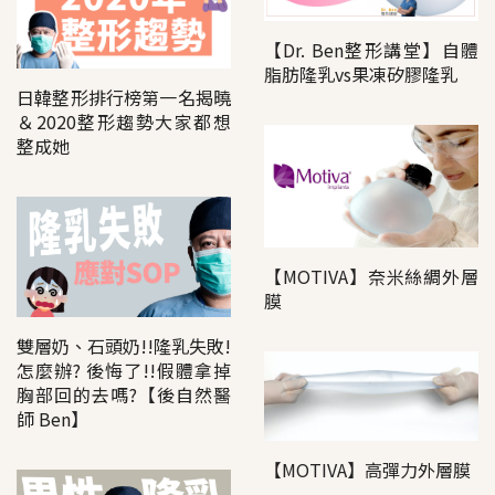
【Dr. Ben整形講堂】自體
脂肪隆乳vs果凍矽膠隆乳
日韓整形排行榜第一名揭曉
＆2020整形趨勢大家都想
整成她
【MOTIVA】奈米絲綢外層
膜
雙層奶、石頭奶!!隆乳失敗!
怎麼辦? 後悔了!!假體拿掉
胸部回的去嗎?【後自然醫
師 Ben】
【MOTIVA】高彈力外層膜