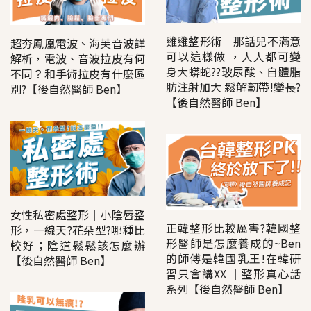
雞雞整形術│那話兒不滿意
超夯鳳凰電波、海芙音波詳
可以這樣做 ，人人都可變
解析，電波、音波拉皮有何
身大蟒蛇??玻尿酸、自體脂
不同？和手術拉皮有什麼區
肪注射加大 鬆解韌帶!變長?
別?【後自然醫師 Ben】
【後自然醫師 Ben】
女性私密處整形│小陰唇整
正韓整形比較厲害?韓國整
形，一線天?花朵型?哪種比
形醫師是怎麼養成的~Ben
較好；陰道鬆鬆該怎麼辦
的師傅是韓國乳王!在韓研
【後自然醫師 Ben】
習只會講XX │整形真心話
系列【後自然醫師 Ben】