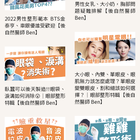
男性女乳、大小奶，胸部問
題疑難排解【後自然醫師
Ben】
2022男性整形範本 BTS金
泰亨、車銀優誰受歡迎【後
自然醫師 Ben】
大小眼、內雙、單眼皮、眼
肌無力該怎麼處理？單眼皮
變雙眼皮，割和縫該如何選
臥蠶可以後天製造!!眼袋、
擇？│眼部整形特輯【後自
淚溝如何消除😲│眼部整形
然醫師 Ben】
特輯【後自然醫師 Ben】