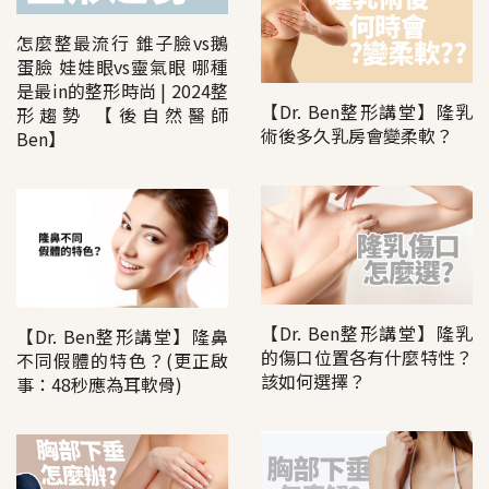
怎麼整最流行 錐子臉vs鵝
蛋臉 娃娃眼vs靈氣眼 哪種
是最in的整形時尚 | 2024整
【Dr. Ben整形講堂】隆乳
形趨勢 【後自然醫師
術後多久乳房會變柔軟？
Ben】
【Dr. Ben整形講堂】隆乳
【Dr. Ben整形講堂】隆鼻
的傷口位置各有什麼特性？
不同假體的特色？(更正啟
該如何選擇？
事：48秒應為耳軟骨)