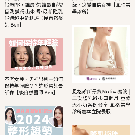
級，蛻變自信女神【風格美
假體PK，誰最軟?誰最自然?
學診所】
盲測摸得出來嗎?最新隆乳
假體超中肯測評【後自然醫
師 Ben】
不老女神、男神出列―如何
保持年輕臉？？整形醫師告
風格診所最終Motiva魔滴 |
訴你【後自然醫師 Ben】
二次隆乳術後四個月 重修
大小奶案例分享 風格美學
診所詹本立院長版