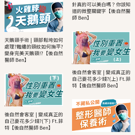
針真的可以美白嗎？你該知
道的微整關鍵字【後自然醫
師 Ben】
天鵝頸手術 | 頸部鬆垮如何
處理?難纏的頸紋如何撫平?
變身完美天鵝頸!?【後自然
醫師 Ben】
後自然會客室 | 變成真正的
自己要花多少錢?(上) Ft.菲
特【後自然醫師 Ben】
後自然會客室 | 變成真正的
自己要花多少錢?(下) Ft.菲
特【後自然醫師 Ben】