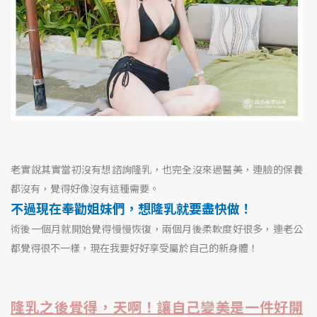
老實說其實當初沒有想諮詢隆乳，也完全沒來過醫美，連臉的保養
都沒有，覺得好像沒有這種需要。
不過現在奉勸姐妹們，想隆乳就要盡快做！
術後一個月就開始覺得慢慢恢復，兩個月後柔軟度好很多，連老公
都覺得很不一樣，現在我要好好享受屬於自己的新身體！
隆乳之後覺得，天啊！讓自己變美是一件好開