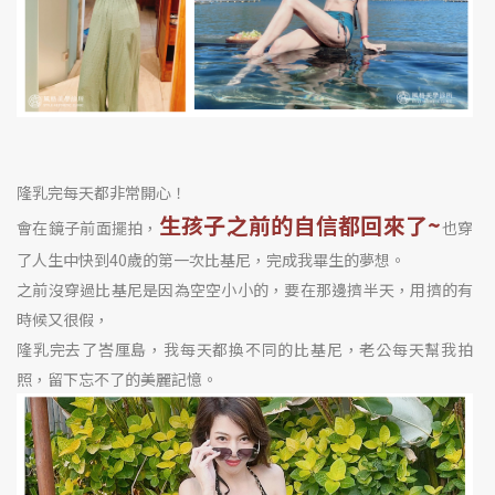
隆乳完每天都非常開心！
生孩子之前的自信都回來了~
會在鏡子前面擺拍，
也穿
了人生中快到40歲的第一次比基尼，完成我畢生的夢想。
之前沒穿過比基尼是因為空空小小的，要在那邊擠半天，用擠的有
時候又很假，
隆乳完去了峇厘島，我每天都換不同的比基尼，老公每天幫我拍
照，留下忘不了的美麗記憶。