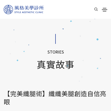
STORIES
真實故事
【完美纖腿術】纖纖美腿創造自信亮
眼