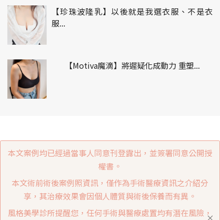
【珍珠波隆乳】以後就是我選衣服、不是衣
服...
【Motiva魔滴】將遲疑化成動力 重塑...
本文案例均已經過當事人同意刊登露出，並簽署同意公開授
權書。
本文術前術後案例照資訊，僅作為手術醫療資訊之介紹分
享，其治療效果會因個人體質與術後保養而有異。
風格美學診所提醒您，任何手術與醫療處置均有潛在風險，