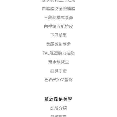
自體脂肪全臉補脂
三段結構式隆鼻
內視鏡五爪拉皮
下巴塑型
美顏微創削骨
PAL飆塑動力抽脂
胃水球減重
狐臭手術
巴西式XYZ豐臀
關於風格美學
診所介紹
醫師陣容