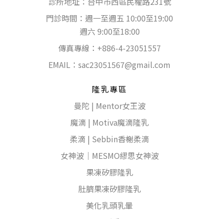
診所地址：台中巿西區民權路231號
門診時間：週一至週五 10:00至19:00
週六 9:00至18:00
傳真專線：+886-4-23051557
EMAIL：
sac23051567@gmail.com
隆乳專區
曼陀 | Mentor女王波
魔滴 | Motiva魔滴隆乳
柔滴 | Sebbin香榭柔滴
女神波｜MESMO繆思女神波
果凍矽膠隆乳
肚臍果凍矽膠隆乳
美化乳頭乳暈