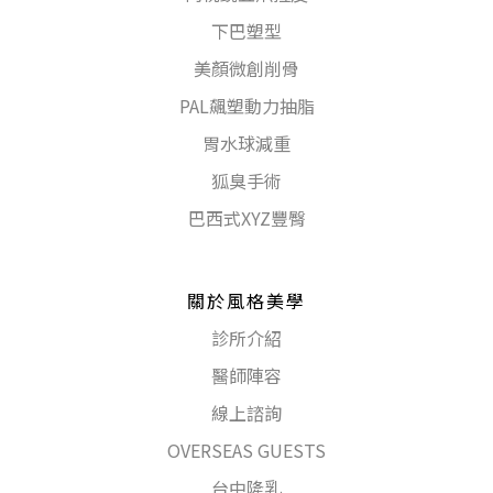
下巴塑型
美顏微創削骨
PAL飆塑動力抽脂
胃水球減重
狐臭手術
巴西式XYZ豐臀
關於風格美學
診所介紹
醫師陣容
線上諮詢
OVERSEAS GUESTS
台中隆乳