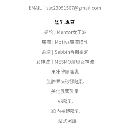
EMAIL：
sac23051567@gmail.com
隆乳專區
曼陀 | Mentor女王波
魔滴 | Motiva魔滴隆乳
柔滴 | Sebbin香榭柔滴
女神波｜MESMO繆思女神波
果凍矽膠隆乳
肚臍果凍矽膠隆乳
美化乳頭乳暈
VR隆乳
3D內視鏡隆乳
一站式照護