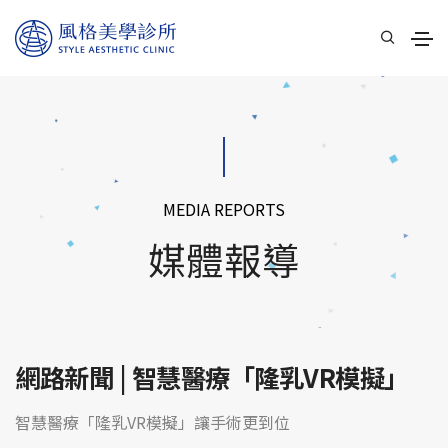
MEDIA REPORTS
媒體報導
網路新聞 | 智慧醫療「隆乳VR模擬」
智慧醫療「隆乳VR模擬」讓手術更到位