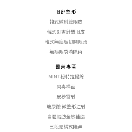
眼部整形
韓式微創雙眼皮
韓式釘書針雙眼皮
韓式無痕魔幻開眼頭
無痕眼袋消除術
醫美專區
MINT秘特拉提線
肉毒桿菌
皮秒雷射
玻尿酸 微整形注射
自體脂肪全臉補脂
三段結構式隆鼻