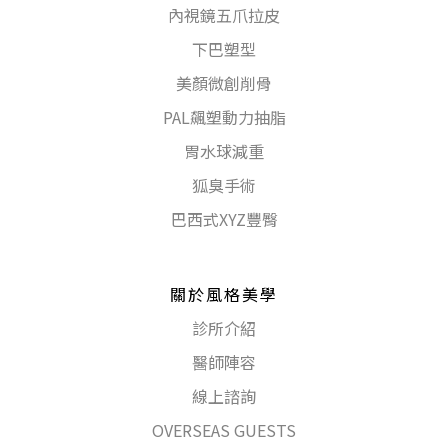
內視鏡五爪拉皮
下巴塑型
美顏微創削骨
PAL飆塑動力抽脂
胃水球減重
狐臭手術
巴西式XYZ豐臀
關於風格美學
診所介紹
醫師陣容
線上諮詢
OVERSEAS GUESTS