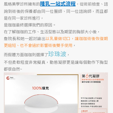
隆乳一站式流程
風格美學診所擁有的
，從術前檢查、諮
詢到術後的保養都由同一位醫師、同一位諮詢師，而且都
是在同一家診所進行，
是珈珈最終選擇我們的原因。
在了解珈珈的工作、生活型態以及期望的胸部大小後，
詹院長和她一起討論出
以乳暈做切口，讓珈珈術後恢復期
更縮短、也不會過於影響術後雙手使用
，
珍珠波
而假體方面珈珈則選擇了
，
不但柔軟程度非常擬真，動態凝膠更是讓每個動作下胸型
都很自然~