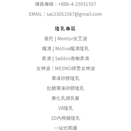
傳真專線：+886-4-23051557
EMAIL：
sac23051567@gmail.com
隆乳專區
曼陀 | Mentor女王波
魔滴 | Motiva魔滴隆乳
柔滴 | Sebbin香榭柔滴
女神波｜MESMO繆思女神波
果凍矽膠隆乳
肚臍果凍矽膠隆乳
美化乳頭乳暈
VR隆乳
3D內視鏡隆乳
一站式照護