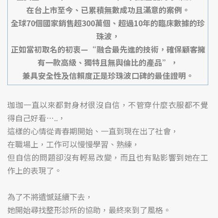
在台上市至今、已累積無數成功且滿意的案例。
全球70個國家銷售超300萬個、超過10年的臨床數據的珍
珠波，
正如當初取名的初衷—“融合最先進的技術，確保顧客擁
有一款高級、獨特且無與倫比的產品”，
兼具安全性及信賴度正是珍珠波口碑的最佳證明。
珈珈一直以來都對身材很沒自信，不管穿什麼衣服都不覺
得自己好看…..，
這樣的心情從青春期開始、一直到現在出了社會，
在職場上，工作可以慢慢學習、熟練，
但自信的問題卻沒有輕易改變，而且也有點影響到她在工
作上的表現了。
為了不將遺憾延續下去，
她開始尋找整形診所的協助，最終來到了風格。